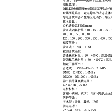
名 牌 产 品---------更加专业,更懂现场
测量原理：
DHLDE电磁流量传感器是基于法拉
金属而是具有一定电导率的液态流体
导电介质中会产生感应电动势，感应
技术参数：
公称通径系列DN(mm)
管道式四氟衬里：10，15，20，25，3
40，50，65，80，100
125，150，200，300，350，400，45
精度等级：
管道式：0.5级，1.0级
被测介质温度：
普通橡胶衬里：-20—+60℃；高温橡胶
聚四氟乙稀衬里：-30—+100℃；高温
额定工作压力：
管道式： DN10—DN65：2.5MPa
DN80—DN150：1.6MPa
DN200—DN1200：1.0MPa
输出信号及负载电阻：
4-20mADC,0-500Ω
电极材料：
含钼不锈钢、钛(Ti)、钽(Ta)哈氏合金(H
防护等级：
潜水型：IP68，其他：IP65
供电电源：
220VAC±10%，50HZ±5%