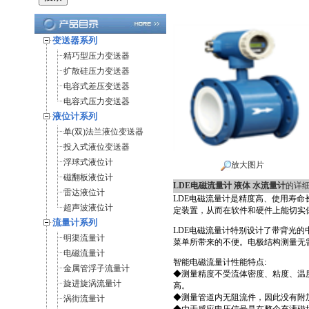
变送器系列
精巧型压力变送器
扩散硅压力变送器
电容式差压变送器
电容式压力变送器
液位计系列
单(双)法兰液位变送器
投入式液位变送器
浮球式液位计
放大图片
磁翻板液位计
LDE电磁流量计 液体 水流量计
的详
雷达液位计
LDE电磁流量计是精度高、使用寿
超声波液位计
定装置，从而在软件和硬件上能切实
流量计系列
LDE电磁流量计特别设计了带背光
明渠流量计
菜单所带来的不便。电极结构测量无
电磁流量计
智能电磁流量计性能特点:
金属管浮子流量计
◆测量精度不受流体密度、粘度、温
旋进旋涡流量计
高。
◆测量管道内无阻流件，因此没有附
涡街流量计