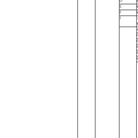
D
E
F
J