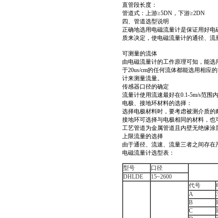
直管段长度：
管道式：上游≥5DN，下游≥2DN
四、管道选型说明
正确地选用电磁流量计是保证用好电
质来决定，使电磁流量计的通径、流
可测量的流体
由电磁流量计的工作原理可知，能选
于20us/cm的任何流体都能选用
计来测量流量。
传感器口径的确定
流量计使用流速最好在0.1-5m/s
电极、接地环材料的选择：
选择电极材料时，要考虑被测介质的
接地环可选择与电极相同的材料，也
工艺管道为金属管道且内壁无绝缘涂
上限流量的选择
由于通径、流速、流量三者之间存在
电磁流量计选型表：
型号
口径
DHLDE
15~2600
代号
A
B
C