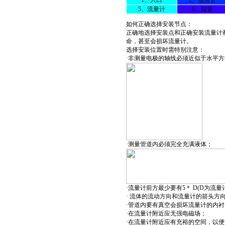
1
、入口
2
、溢流管
5
、流量计
6
、短管
如何正确选择安装节点：
正确地选择安装点和正确安装流量计
命，甚至会损坏流量计。
选择安装位置时需特别注意：
·非测量电极的轴线必须近似于水平方
·测量管道内必须完全充满液体；
·流量计前方最少要有5＊ D(D为流
· 流体的流动方向和流量计的箭头方
·管道内要有真空会损坏流量计的内
·在流量计附近应无强电磁场；
·在流量计附近应有充裕的空间，以