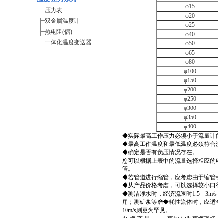
φ15
压力表
φ20
双金属温度计
φ25
热电阻(偶)
φ40
一体化温度变送器
φ50
φ65
φ80
φ100
φ150
φ200
φ250
φ300
φ350
φ400
◆实际最高工作压力必须小于流量计
◆最高工作温度和最低温度必须符合
◆确定是否有负压情况存在。
您可以根据上表中的流量选择相应的
管。
◆若管道进行缩管，应考虑由于缩管
◆从产品价格考虑，可以选择较小口
◆测洁净水时，经济流速时1.5－3m
用；测矿浆等磨◆耗性流体时，应适当降
10m/s则更为罕见。