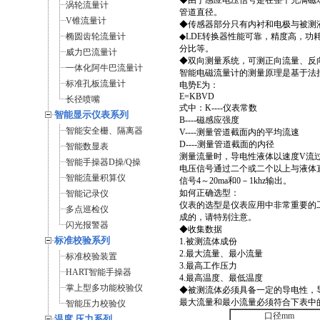
◆由于感应电压信号是在整个充满磁
涡轮流量计
管道直径。
V锥流量计
◆传感器部分只有内衬和电极与被测
椭圆齿轮流量计
◆LDE转换器性能可靠，精度高，功
分比等。
威力巴流量计
◆双向测量系统，可测正向流量、反
一体化阿牛巴流量计
智能电磁流量计的测量原理是基于法
标准孔板流量计
电势E为：
E=KBVD
长径喷嘴
式中：K----仪表常数
智能显示仪表系列
B----磁感应强度
智能安全栅、隔离器
V----测量管道截面内的平均流速
D----测量管道截面的内径
智能数显表
测量流量时，导电性液体以速度V流
智能手操器D操/Q操
电压信号通过二个或二个以上与液体
智能流量积算仪
信号4～20ma和0－1khz输出。
如何正确选型：
智能记录仪
仪表的选型是仪表应用中非常重要的
多点巡检仪
成的，请特别注意。
闪光报警器
◆收集数据
标准校验系列
1.被测流体成份
2.最大流量、最小流量
标准校验装置
3.最高工作压力
HART智能手操器
4.最高温度、最低温度
掌上型多功能校验仪
◆被测流体必须具备一定的导电性，导电
最大流量和最小流量必须符合下表中
智能压力校验仪
口径mm
温度 压力系列