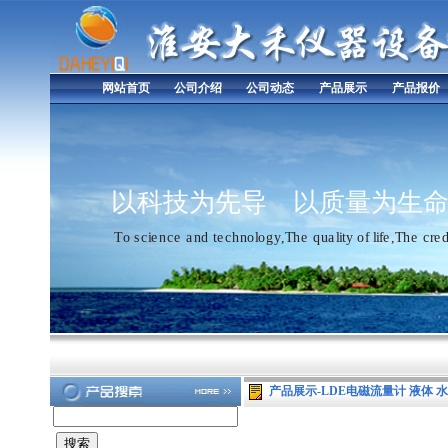
网站首页
公司介绍
公司动态
产品展示
产品报价
以
科
技
为
先
导
以
质
量
为
生
T
o
s
c
i
e
n
c
e
a
n
d
t
e
c
h
n
o
l
o
g
y
,
T
h
e
q
u
a
l
i
t
y
o
f
l
i
f
e
,
T
h
e
c
r
e
产品展示-LDE电磁流量计 液体 