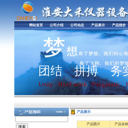
网站首页
公司介绍
公司动态
产品展示
产品报价
团
结
拼
搏
务
U
n
i
t
y
H
a
r
d
w
o
r
k
P
r
a
g
m
a
t
i
c
I
产品展示
产品图片
产品名称