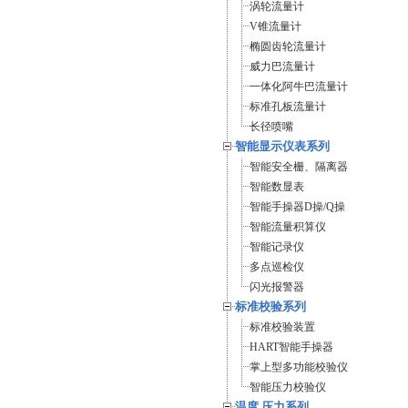
涡轮流量计
V锥流量计
椭圆齿轮流量计
威力巴流量计
一体化阿牛巴流量计
标准孔板流量计
长径喷嘴
智能显示仪表系列
智能安全栅、隔离器
智能数显表
智能手操器D操/Q操
智能流量积算仪
智能记录仪
多点巡检仪
闪光报警器
标准校验系列
标准校验装置
HART智能手操器
掌上型多功能校验仪
智能压力校验仪
温度 压力系列