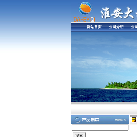
网站首页
公司介绍
公
以
科
技
为
先