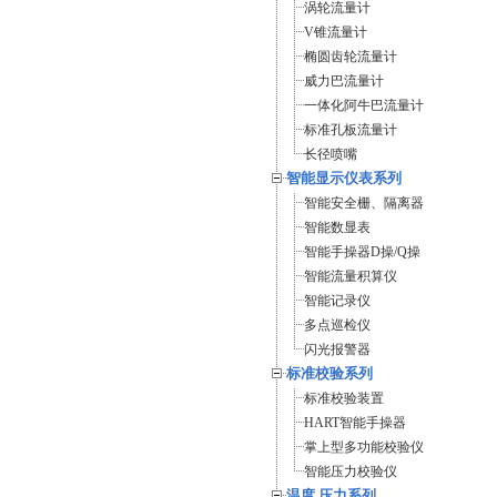
涡轮流量计
V锥流量计
椭圆齿轮流量计
威力巴流量计
一体化阿牛巴流量计
标准孔板流量计
长径喷嘴
智能显示仪表系列
智能安全栅、隔离器
智能数显表
智能手操器D操/Q操
智能流量积算仪
智能记录仪
多点巡检仪
闪光报警器
标准校验系列
标准校验装置
HART智能手操器
掌上型多功能校验仪
智能压力校验仪
温度 压力系列