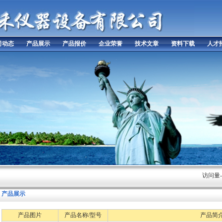
司动态
产品展示
产品报价
企业荣誉
技术文章
资料下载
人才
导
以
质
量
为
生
命
以
信
誉
求
发
展
访问量-28
产品展示
产品图片
产品名称/型号
产品简